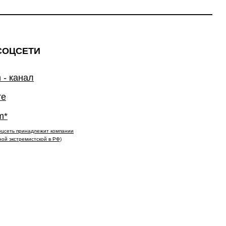
СОЦСЕТИ
 - канал
те
m*
(соцсеть принадлежит компании
ной экстремистской в РФ)