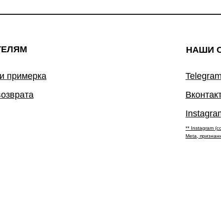
ТЕЛЯМ
НАШИ 
 и примерка
Telegram
возврата
Вконтак
Instagra
** Instagram 
Meta, признан