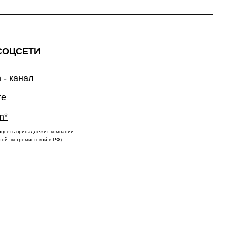
СОЦСЕТИ
 - канал
те
m*
(соцсеть принадлежит компании
ной экстремистской в РФ)