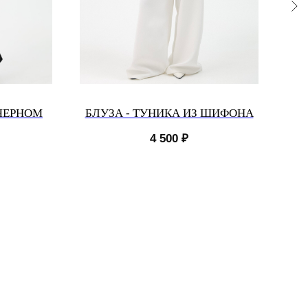
 ЧЕРНОМ
БЛУЗА - ТУНИКА ИЗ ШИФОНА
РУ
4 500
₽