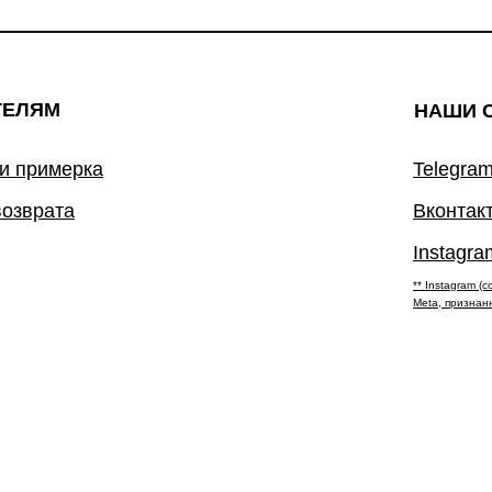
ТЕЛЯМ
НАШИ 
 и примерка
Telegram
возврата
Вконтак
Instagra
** Instagram 
Meta, признан