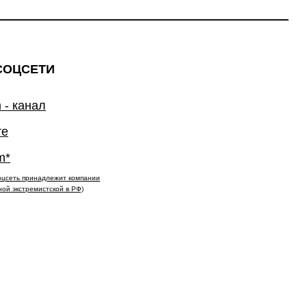
СОЦСЕТИ
 - канал
те
m*
(соцсеть принадлежит компании
ной экстремистской в РФ)