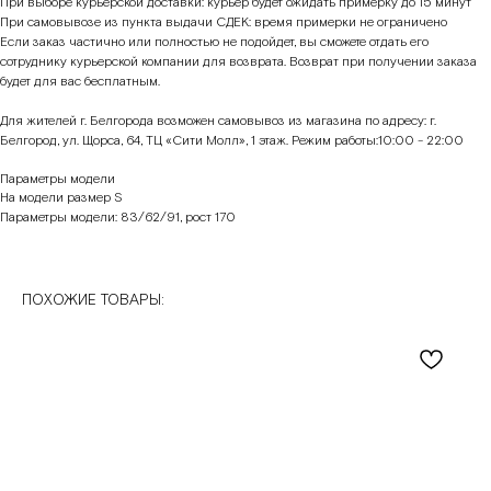
При выборе курьерской доставки: курьер будет ожидать примерку до 15 минут
При самовывозе из пункта выдачи СДЕК: время примерки не ограничено
Если заказ частично или полностью не подойдет, вы сможете отдать его
сотруднику курьерской компании для возврата. Возврат при получении заказа
будет для вас бесплатным.
Для жителей г. Белгорода возможен самовывоз из магазина по адресу: г.
Белгород, ул. Щорса, 64, ТЦ «Сити Молл», 1 этаж. Режим работы:10:00 - 22:00
Параметры модели
На модели размер S
Параметры модели: 83/62/91, рост 170
ПОХОЖИЕ ТОВАРЫ: