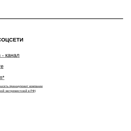
СОЦСЕТИ
 - канал
те
m*
(соцсеть принадлежит компании
ной экстремистской в РФ)