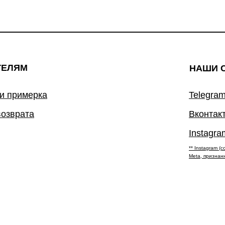
ТЕЛЯМ
НАШИ 
 и примерка
Telegram
возврата
Вконтак
Instagra
** Instagram 
Meta, признан