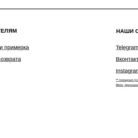
ТЕЛЯМ
НАШИ 
 и примерка
Telegram
возврата
Вконтак
Instagra
** Instagram 
Meta, признан