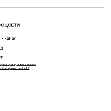
СОЦСЕТИ
 - канал
те
m*
(соцсеть принадлежит компании
ной экстремистской в РФ)