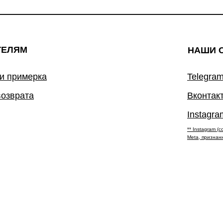
ТЕЛЯМ
НАШИ 
 и примерка
Telegram
возврата
Вконтак
Instagra
** Instagram 
Meta, признан