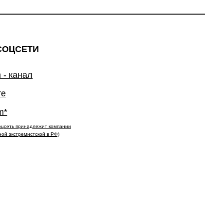
СОЦСЕТИ
 - канал
те
m*
(соцсеть принадлежит компании
ной экстремистской в РФ)