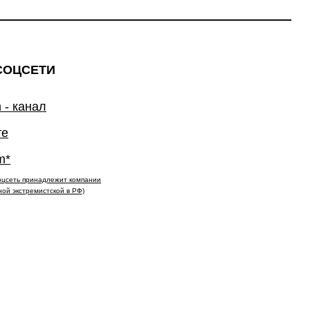
СОЦСЕТИ
 - канал
те
m*
(соцсеть принадлежит компании
ной экстремистской в РФ)