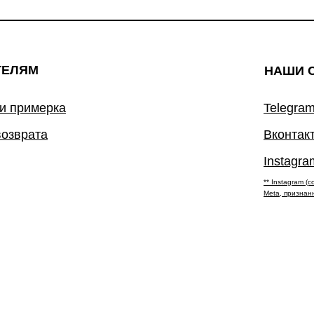
ТЕЛЯМ
НАШИ 
 и примерка
Telegram
возврата
Вконтак
Instagra
** Instagram 
Meta, признан