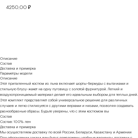
4250,00
₽
В корзину
Описание
Состав
Доставка и примерка
Параметры модели
Описание
Этот приталенный костюм из льна включает шорты-бермуды с вытачками и
стильную блузу-жакет на одну пуговицу с золотой фурнитурой. Легкий и
воздухопроницаемый материал делает его идеальным выбором для теплых дней.
Этот комплект представляет собой универсальное решение для различных
случаев и легко стилизуется с другими верхами и низами, позволяя создавать
разнообразные образы. Будьте уверены, что с этим костюмом вы
Состав
Состав: 100% лен
Доставка и примерка
Мы осуществляем доставку по всей России, Беларуси, Казахстану и Армении
При оформлении заказа вам будут предложены удобные варианты доставки с