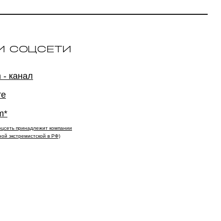
И СОЦСЕТИ
 - канал
те
m*
(соцсеть принадлежит компании
ной экстремистской в РФ)