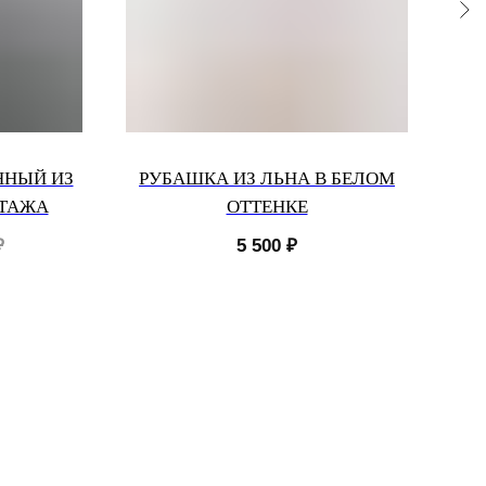
ННЫЙ ИЗ
РУБАШКА ИЗ ЛЬНА В БЕЛОМ
М
ОТАЖА
ОТТЕНКЕ
ПО
₽
5 500
₽