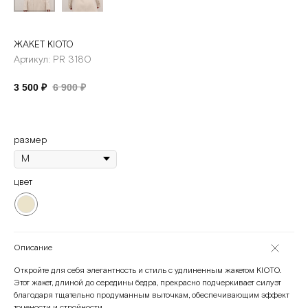
ЖАКЕТ KIOTO
Артикул:
PR 3180
3 500
₽
6 900
₽
размер
цвет
Описание
Откройте для себя элегантность и стиль с удлиненным жакетом KIOTO.
Этот жакет, длиной до середины бедра, прекрасно подчеркивает силуэт
благодаря тщательно продуманным выточкам, обеспечивающим эффект
точености и стройности.