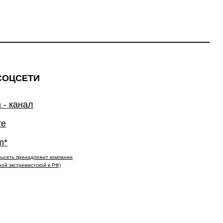
СОЦСЕТИ
 - канал
те
m*
(соцсеть принадлежит компании
ной экстремистской в РФ)