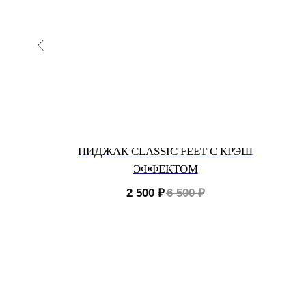
IT
ПИДЖАК CLASSIC FEET С КРЭШ
ЭФФЕКТОМ
2 500
₽
6 500
₽