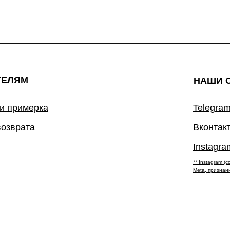
ТЕЛЯМ
НАШИ 
 и примерка
Telegram
возврата
Вконтак
Instagra
** Instagram 
Meta, признан