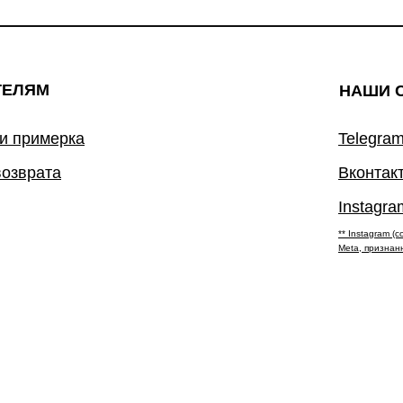
ТЕЛЯМ
НАШИ 
 и примерка
Telegram
возврата
Вконтак
Instagra
** Instagram 
Meta, признан