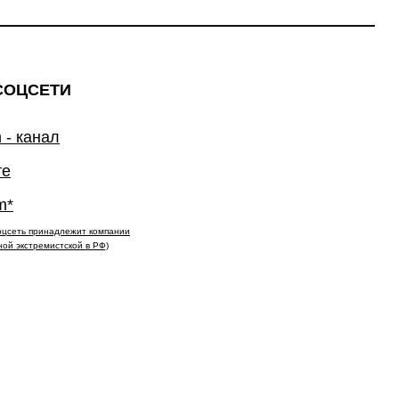
СОЦСЕТИ
 - канал
те
m*
(соцсеть принадлежит компании
ной экстремистской в РФ)