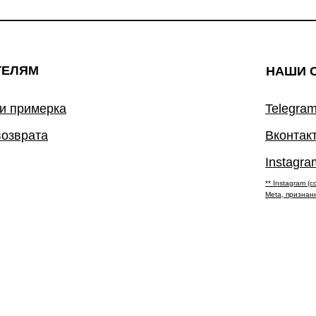
ТЕЛЯМ
НАШИ 
 и примерка
Telegram
возврата
Вконтак
Instagra
** Instagram 
Meta, признан