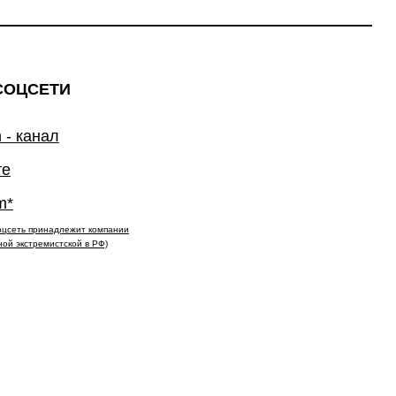
СОЦСЕТИ
 - канал
те
m*
(соцсеть принадлежит компании
ной экстремистской в РФ)