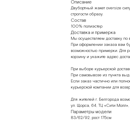
Описание
Двубортный жакет oversize силу
строгости образу.
Состав
100% полиэстер
Доставка и примерка
Мы осуществляем доставку по 
При оформлении заказа вам б
возможностью примерки. Для ра
корзину и укажите адрес дост
При выборе курьерской доставк
При самовывозе из пункта выд
Если заказ частично или полнос
курьерской компании для возв
Для жителей г. Белгорода возм
ул. Щорса, 64, ТЦ «Сити Молл»
Параметры модели
83/62/92, рост 175см