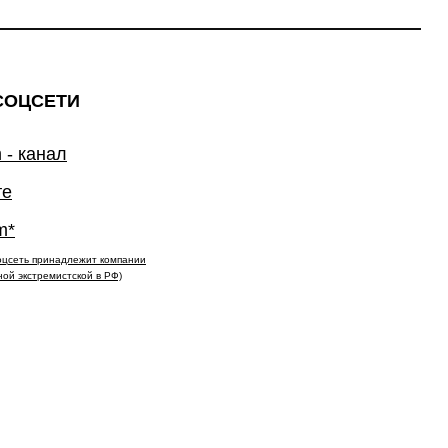
СОЦСЕТИ
 - канал
те
m*
(соцсеть принадлежит компании
ной экстремистской в РФ)