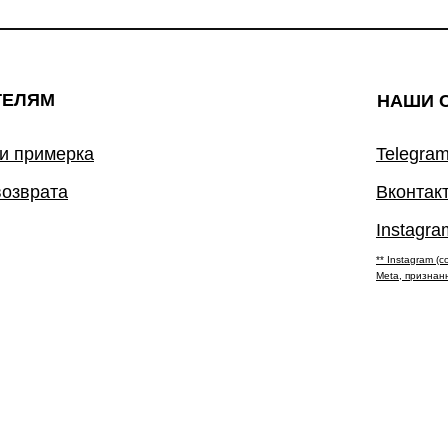
ТЕЛЯМ
НАШИ 
 и примерка
Telegram
возврата
Вконтак
Instagra
** Instagram 
Meta, признан