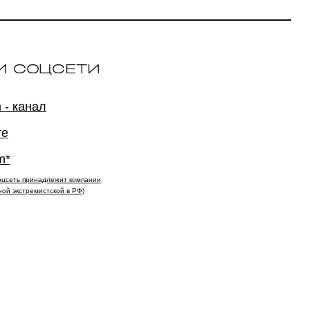
И СОЦСЕТИ
 - канал
те
m*
(соцсеть принадлежит компании
ной экстремистской в РФ)