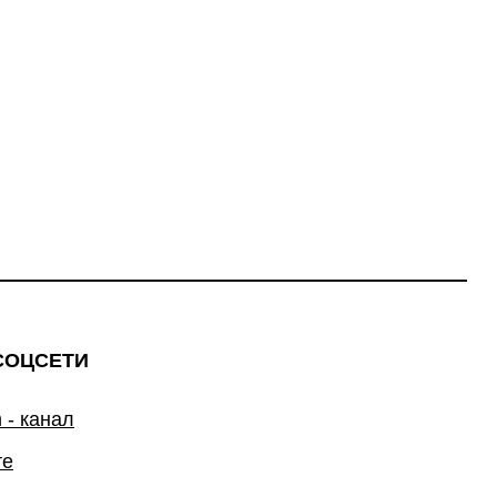
СОЦСЕТИ
 - канал
те