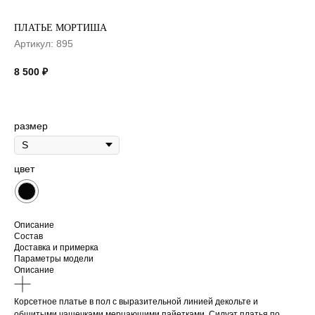
ПЛАТЬЕ МОРТИША
Артикул:
895
8 500
₽
размер
цвет
Описание
Состав
Доставка и примерка
Параметры модели
Описание
Корсетное платье в пол с выразительной линией декольте и
обшитыми чашечками мерцающими пайетками. Силуэт платья по