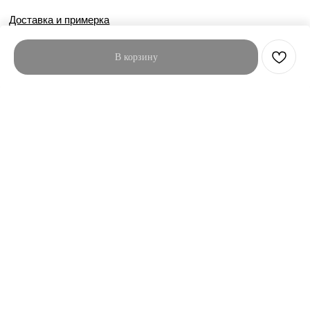
Доставка и примерка
Условия возврата
В корзину
Оферта
Контакты
НАШИ СОЦСЕТИ
Telegram - канал
Вконтакте
Instagram*
** Instagram (соцсеть принадлежит
компании Meta, признанной экстремистской
в РФ)