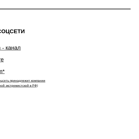
СОЦСЕТИ
 - канал
те
m*
(соцсеть принадлежит компании
ной экстремистской в РФ)