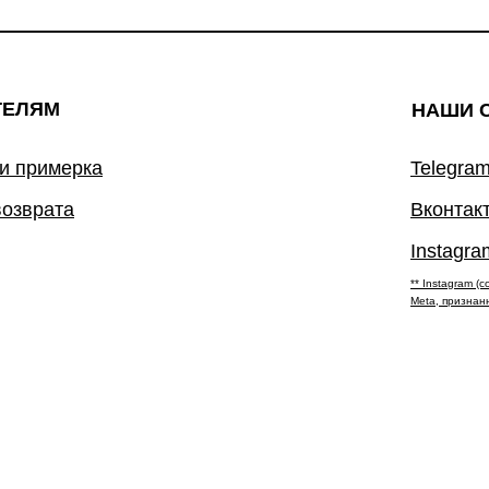
ТЕЛЯМ
НАШИ 
 и примерка
Telegram
возврата
Вконтак
Instagra
** Instagram 
Meta, признан