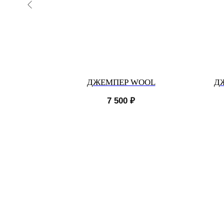
РСТИ
ДЖЕМПЕР WOOL
Д
7 500
₽