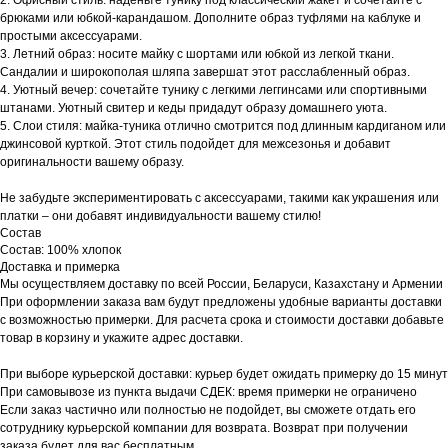
брюками или юбкой-карандашом. Дополните образ туфлями на каблуке и
простыми аксессуарами.
3. Летний образ: носите майку с шортами или юбкой из легкой ткани.
Сандалии и широкополая шляпа завершат этот расслабленный образ.
4. Уютный вечер: сочетайте тунику с легкими леггинсами или спортивными
штанами. Уютный свитер и кеды придадут образу домашнего уюта.
5. Слои стиля: майка-туника отлично смотрится под длинным кардиганом или
джинсовой курткой. Этот стиль подойдет для межсезонья и добавит
оригинальности вашему образу.
Не забудьте экспериментировать с аксессуарами, такими как украшения или
платки – они добавят индивидуальности вашему стилю!
Состав
Состав: 100% хлопок
Доставка и примерка
Мы осуществляем доставку по всей России, Беларуси, Казахстану и Армении
При оформлении заказа вам будут предложены удобные варианты доставки
с возможностью примерки. Для расчета срока и стоимости доставки добавьте
товар в корзину и укажите адрес доставки.
При выборе курьерской доставки: курьер будет ожидать примерку до 15 минут
При самовывозе из пункта выдачи СДЕК: время примерки не ограничено
Если заказ частично или полностью не подойдет, вы сможете отдать его
сотруднику курьерской компании для возврата. Возврат при получении
заказа будет для вас бесплатным.