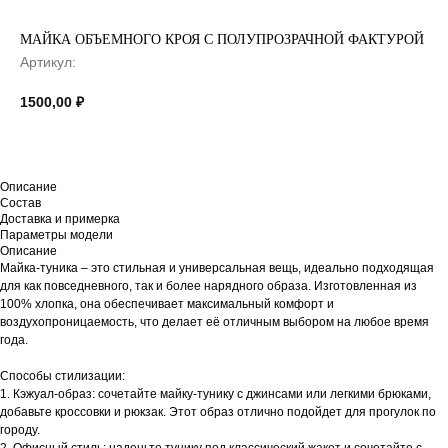
МАЙКА ОБЪЕМНОГО КРОЯ С ПОЛУПРОЗРАЧНОЙ ФАКТУРОЙ
Артикул:
1500,00
₽
Описание
Состав
Доставка и примерка
Параметры модели
Описание
Майка-туника – это стильная и универсальная вещь, идеально подходящая
для как повседневного, так и более нарядного образа. Изготовленная из
100% хлопка, она обеспечивает максимальный комфорт и
воздухопроницаемость, что делает её отличным выбором на любое время
года.
Способы стилизации:
1. Кэжуал-образ: сочетайте майку-тунику с джинсами или легкими брюками,
добавьте кроссовки и рюкзак. Этот образ отлично подойдет для прогулок по
городу.
2. Офисный стиль: наденьте тунику под классический жакет и сочетайте с