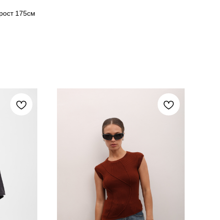
рост 175см
S