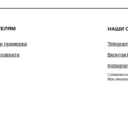
ТЕЛЯМ
НАШИ 
 и примерка
Telegram
возврата
Вконтак
Instagra
** Instagram 
Meta, признан