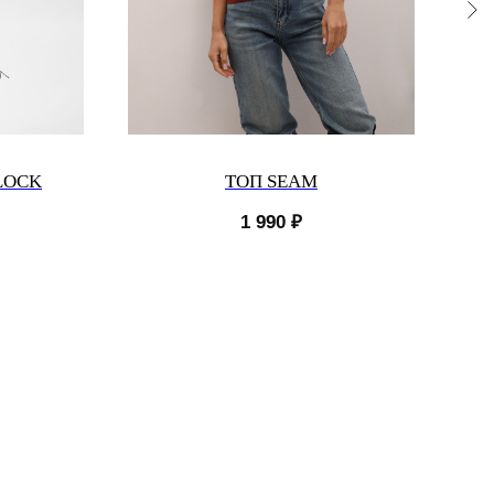
LOCK
ТОП SEAM
1 990
₽