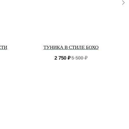
СТИ
ТУНИКА В СТИЛЕ БОХО
П
2 750
₽
5 500
₽