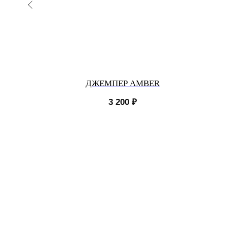
И
ДЖЕМПЕР AMBER
 КРОЯ
3 200
₽