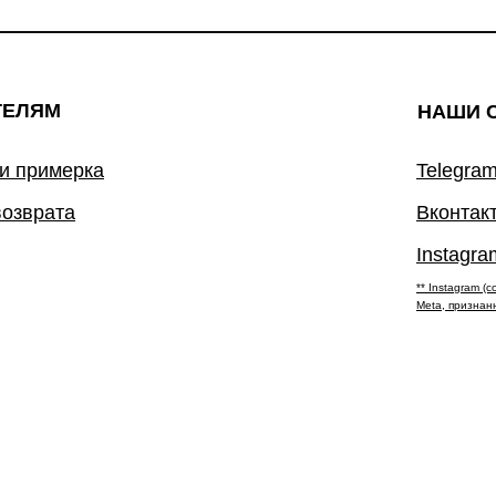
ТЕЛЯМ
НАШИ 
 и примерка
Telegram
возврата
Вконтак
Instagra
** Instagram 
Meta, признан