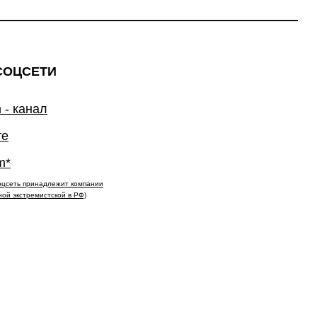
СОЦСЕТИ
 - канал
те
m*
(соцсеть принадлежит компании
ной экстремистской в РФ)