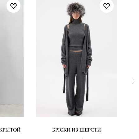
S
ТКРЫТОЙ
БРЮКИ ИЗ ШЕРСТИ
Т