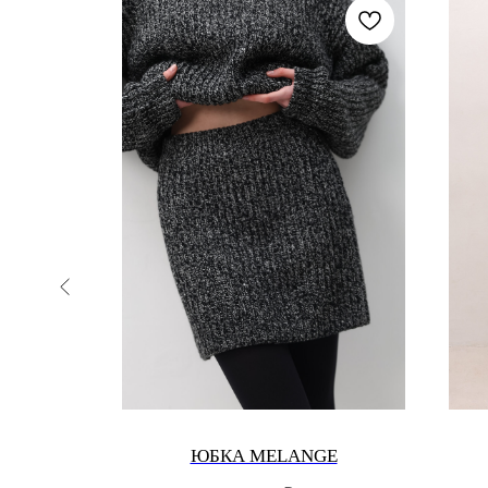
РСТИ
ЮБКА MELANGE