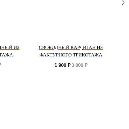
ННЫЙ ИЗ
СВОБОДНЫЙ КАРДИГАН ИЗ
ОТАЖА
ФАКТУРНОГО ТРИКОТАЖА
ДР
₽
1 900
₽
3 800
₽