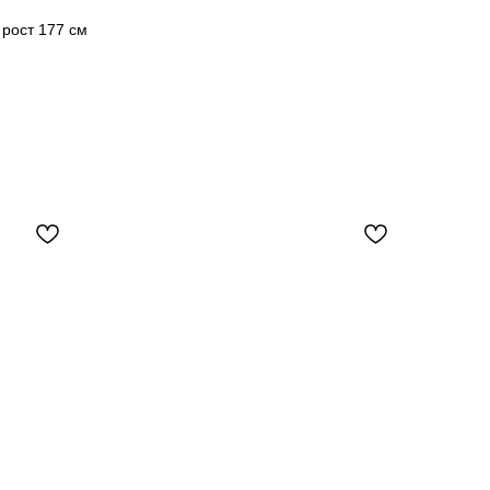
 рост 177 см
S