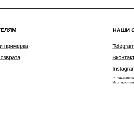
ТЕЛЯМ
НАШИ 
 и примерка
Telegram
возврата
Вконтак
Instagra
** Instagram 
Meta, признан