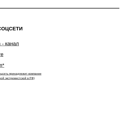
СОЦСЕТИ
 - канал
те
m*
(соцсеть принадлежит компании
ной экстремистской в РФ)