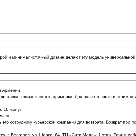
 крой и минималистичный дизайн делают эту модель универсальной 
 и Армении
ставки с возможностью примерки. Для расчета срока и стоимости 
о 15 минут
ичено
ь его сотруднику курьерской компании для возврата. Возврат при п
у: г. Белгород, ул. Щорса, 64, ТЦ «Сити Молл», 1 этаж. Режим рабо