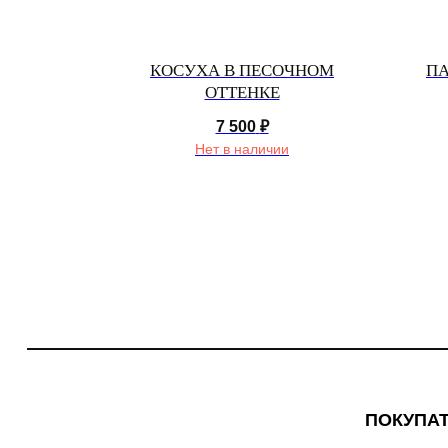
I
КОСУХА В ПЕСОЧНОМ
ПА
ОТТЕНКЕ
7 500
₽
Нет в наличии
ПОКУПА