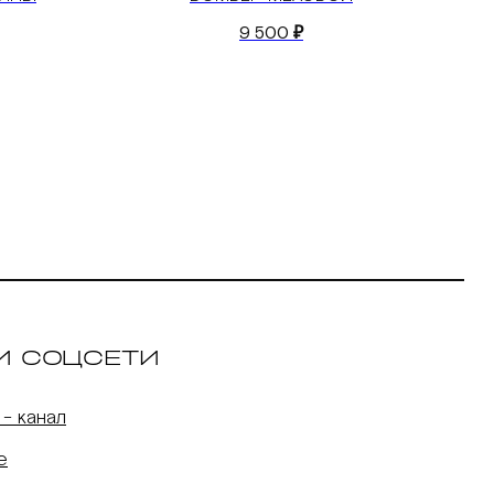
9 500
₽
И СОЦСЕТИ
 - канал
е