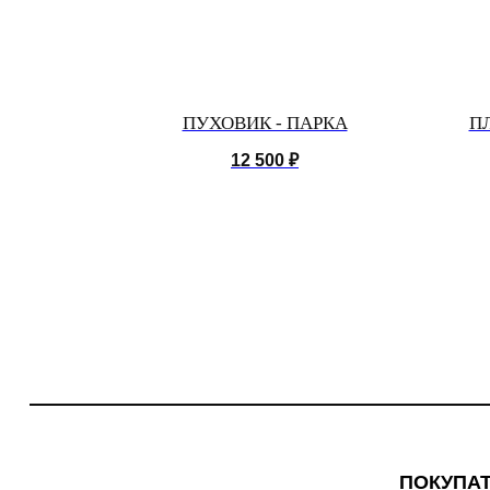
I
ПУХОВИК - ПАРКА
П
12 500
₽
ПОКУПА