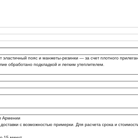
эластичный пояс и манжеты-резинки — за счет плотного прилеган
елие обработано подкладкой и легким утеплителем.
 и Армении
ставки с возможностью примерки. Для расчета срока и стоимости 
о 15 минут