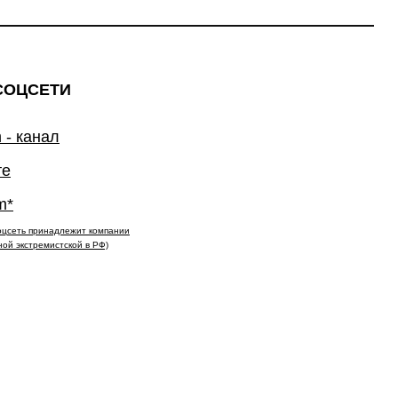
СОЦСЕТИ
 - канал
те
m*
(соцсеть принадлежит компании
ной экстремистской в РФ)