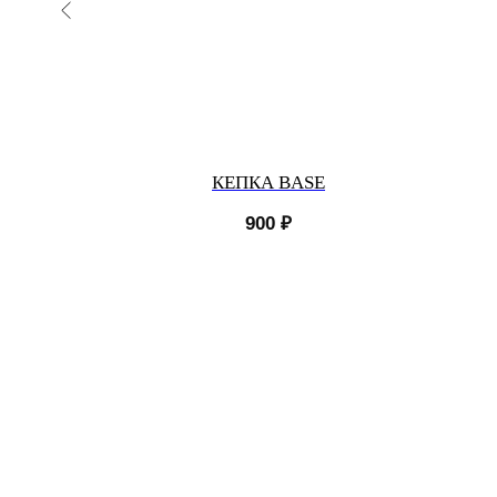
Е
КЕПКА BASE
900
₽