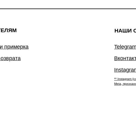
ТЕЛЯМ
НАШИ 
 и примерка
Telegram
возврата
Вконтак
Instagra
** Instagram 
Meta, признан