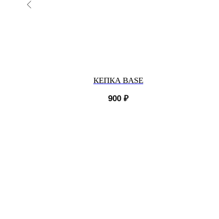
Е
КЕПКА BASE
900
₽