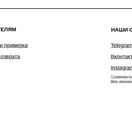
ТЕЛЯМ
НАШИ 
 и примерка
Telegram
возврата
Вконтак
Instagra
** Instagram 
Meta, признан