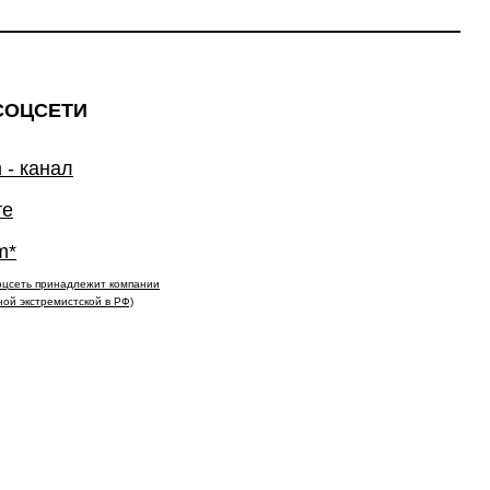
СОЦСЕТИ
 - канал
те
m*
(соцсеть принадлежит компании
ной экстремистской в РФ)